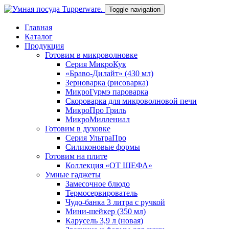
Toggle navigation
Главная
Каталог
Продукция
Готовим в микроволновке
Серия МикроКук
«Браво-Дилайт» (430 мл)
Зерноварка (рисоварка)
МикроГурмэ пароварка
Скороварка для микроволновой печи
МикроПро Гриль
МикроМиллениал
Готовим в духовке
Серия УльтраПро
Силиконовые формы
Готовим на плите
Коллекция «ОТ ШЕФА»
Умные гаджеты
Замесочное блюдо
Термосервирователь
Чудо-банка 3 литра с ручкой
Мини-шейкер (350 мл)
Карусель 3,9 л (новая)