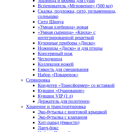
Зразница и формы для суши
Вспениватель «Мгновение» (500 мл)
Скалка, подложка, сито, пельменница,
солнышко
Сито Шинуа
«Умная хлебница» новая
«Умная сырница» «Кроха» с
интегрированной решеткой
Кухонные приборы «Диско»
Ножницы «Диско» и для птицы
Консервный нож
Чесночница
Коллекция ножей
Емкость для смешивания
Набор «Поваренок»
Сервировка
Кондитер «Трансформер» со вставкой
Кувшин «Очарование»
Кувшин VIP (1 л)
Держатель для полотенец
Хранение и транспортировка
Эко-бутылка с винтовой крышкой
Эко-бутылка с клапаном
Хит-парад (ёмкости)
Ланч-бокс