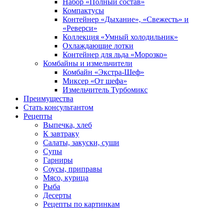
Набор «Полный состав»
Компактусы
Контейнер «Дыхание», «Свежесть» и
«Реверси»
Коллекция «Умный холодильник»
Охлаждающие лотки
Контейнер для льда «Морозко»
Комбайны и измельчители
Комбайн «Экстра-Шеф»
Миксер «От шефа»
Измельчитель Турбомикс
Преимущества
Стать консультантом
Рецепты
Выпечка, хлеб
К завтраку
Салаты, закуски, суши
Супы
Гарниры
Соусы, приправы
Мясо, курица
Рыба
Десерты
Рецепты по картинкам