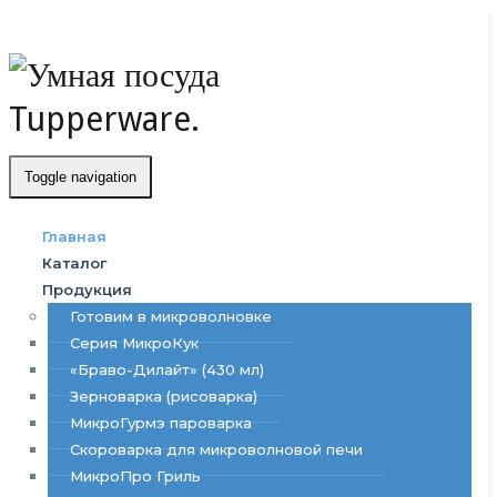
Toggle navigation
Главная
Каталог
Продукция
Готовим в микроволновке
Серия МикроКук
«Браво-Дилайт» (430 мл)
Зерноварка (рисоварка)
МикроГурмэ пароварка
Скороварка для микроволновой печи
МикроПро Гриль