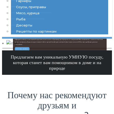
Гарниры
Соусы, приправы
Мясо, курица
Рыба
Десерты
Рецепты по картинкам
Посуда Tupperware on-line
Оформи заявку и заказывай изделия из каталога и брошюр-распродаж со скидками! Мы свяжемся с вами и ответим
на все вопросы. Будь в курсе новостей и сделай свой дом уютнее! Доставка по всей России удобным для вас
способом.
Оставь заявку
Предлагаем вам уникальную УМНУЮ посуду,
которая станет вам помощником в доме и на
природе
Почему нас рекомендуют
друзьям и