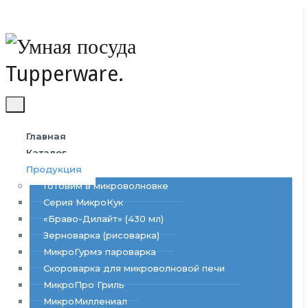
Toggle
navigation
Главная
Каталог
Продукция
Готовим в микроволновке
Серия МикроКук
«Браво-Дилайт» (430 мл)
Зерноварка (рисоварка)
МикроГурмэ пароварка
Скороварка для микроволновой печи
МикроПро Гриль
МикроМиллениал