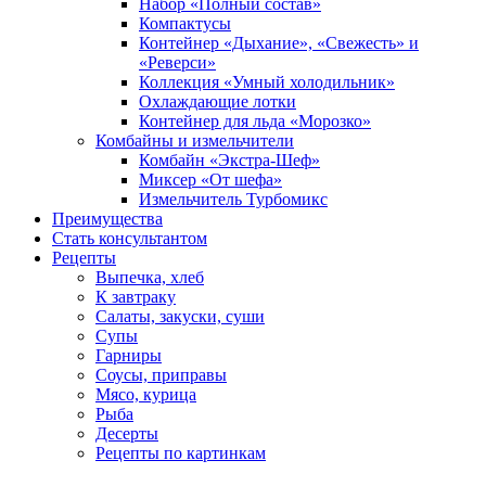
Набор «Полный состав»
Компактусы
Контейнер «Дыхание», «Свежесть» и
«Реверси»
Коллекция «Умный холодильник»
Охлаждающие лотки
Контейнер для льда «Морозко»
Комбайны и измельчители
Комбайн «Экстра-Шеф»
Миксер «От шефа»
Измельчитель Турбомикс
Преимущества
Стать консультантом
Рецепты
Выпечка, хлеб
К завтраку
Салаты, закуски, суши
Супы
Гарниры
Соусы, приправы
Мясо, курица
Рыба
Десерты
Рецепты по картинкам