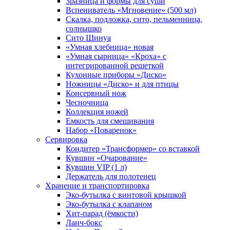
Зразница и формы для суши
Вспениватель «Мгновение» (500 мл)
Скалка, подложка, сито, пельменница,
солнышко
Сито Шинуа
«Умная хлебница» новая
«Умная сырница» «Кроха» с
интегрированной решеткой
Кухонные приборы «Диско»
Ножницы «Диско» и для птицы
Консервный нож
Чесночница
Коллекция ножей
Емкость для смешивания
Набор «Поваренок»
Сервировка
Кондитер «Трансформер» со вставкой
Кувшин «Очарование»
Кувшин VIP (1 л)
Держатель для полотенец
Хранение и транспортировка
Эко-бутылка с винтовой крышкой
Эко-бутылка с клапаном
Хит-парад (ёмкости)
Ланч-бокс