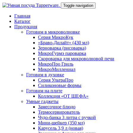
Toggle navigation
Главная
Каталог
Продукция
Готовим в микроволновке
Серия МикроКук
«Браво-Дилайт» (430 мл)
Зерноварка (рисоварка)
МикроГурмэ пароварка
Скороварка для микроволновой печи
МикроПро Гриль
МикроМиллениал
Готовим в духовке
Серия УльтраПро
Силиконовые формы
Готовим на плите
Коллекция «ОТ ШЕФА»
Умные гаджеты
Замесочное блюдо
Термосервирователь
Чудо-банка 3 литра с ручкой
Мини-шейкер (350 мл)
Карусель 3,9 л (новая)