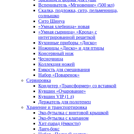
Вспениватель «Мгновение» (500 мл)
Скалка, подложка, сито, пельменница,
солнышко
Сито Шинуа
«Умная хлебница» новая
«Умная сырница» «Кроха» с
интегрированной решеткой
Кухонные приборы «Диско»
Ножницы «Диско» и для птицы
Консервный нож
Чесночница
Коллекция ножей
Емкость для смешивания
Набор «Поваренок»
Сервировка
Кондитер «Трансформер» со вставкой
Кувшин «Очарование»
Кувшин VIP (1 л)
Держатель для полотенец
Хранение и транспортировка
Эко-бутылка с винтовой крышкой
Эко-бутылка с клапаном
Хит-парад (ёмкости)
Ланч-бокс