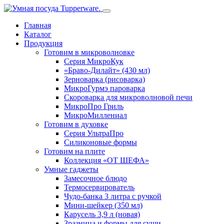
Toggle
navigation
Главная
Каталог
Продукция
Готовим в микроволновке
Серия МикроКук
«Браво-Дилайт» (430 мл)
Зерноварка (рисоварка)
МикроГурмэ пароварка
Скороварка для микроволновой печи
МикроПро Гриль
МикроМиллениал
Готовим в духовке
Серия УльтраПро
Силиконовые формы
Готовим на плите
Коллекция «ОТ ШЕФА»
Умные гаджеты
Замесочное блюдо
Термосервирователь
Чудо-банка 3 литра с ручкой
Мини-шейкер (350 мл)
Карусель 3,9 л (новая)
Зразница и формы для суши