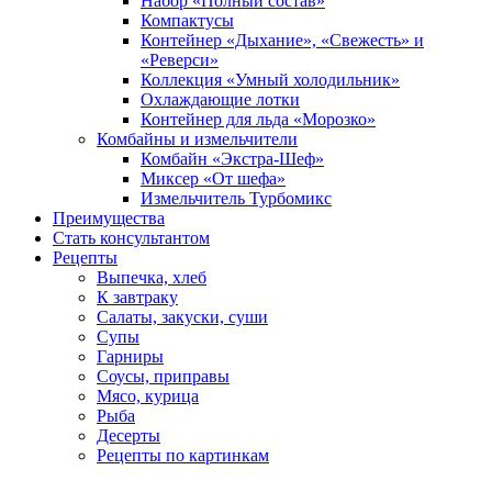
Набор «Полный состав»
Компактусы
Контейнер «Дыхание», «Свежесть» и
«Реверси»
Коллекция «Умный холодильник»
Охлаждающие лотки
Контейнер для льда «Морозко»
Комбайны и измельчители
Комбайн «Экстра-Шеф»
Миксер «От шефа»
Измельчитель Турбомикс
Преимущества
Стать консультантом
Рецепты
Выпечка, хлеб
К завтраку
Салаты, закуски, суши
Супы
Гарниры
Соусы, приправы
Мясо, курица
Рыба
Десерты
Рецепты по картинкам