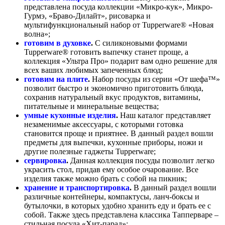
представлена посуда коллекции «Микро-кук», Микро-
Гурмэ, «Браво-Дилайт», рисоварка и
мультифункциональный набор от Tupperware® «Новая
волна»;
готовим в духовке
.
С силиконовыми формами
Tupperware® готовить выпечку станет проще, а
коллекция «Ультра Про» подарит вам одно решение для
всех ваших любимых запеченных блюд;
готовим на плите
.
Набор посуды из серии «От шефа™»
позволит быстро и экономично приготовить блюда,
сохранив натуральный вкус продуктов, витамины,
питательные и минеральные вещества;
умные кухонные изделия
.
Наш каталог представляет
незаменимые аксессуары, с которыми готовка
становится проще и приятнее. В данный раздел вошли
предметы для выпечки, кухонные приборы, ножи и
другие полезные гаджеты Tupperware;
сервировка
.
Данная коллекция посуды позволит легко
украсить стол, придав ему особое очарование. Все
изделия также можно брать с собой на пикник;
хранение и транспортировка
.
В данный раздел вошли
различные контейнеры, компактусы, ланч-боксы и
бутылочки, в которых удобно хранить еду и брать ее с
собой. Также здесь представлена классика Тапперваре –
стильная посуда «Хит-парад»;